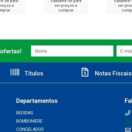
re-se para
cadastre-se para
cadastre-
preços e
ver preços e
ver pre
mprar
comprar
comp
ofertas!
Títulos
Notas Fiscais
Departamentos
Fa
BEDIDAS
BOMBONIERE
CONGELADOS