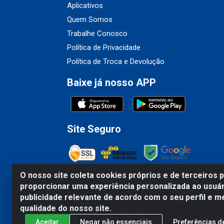
Aplicativos
Quem Somos
Trabalhe Conosco
Política de Privacidade
Política de Troca e Devolução
Baixe já nosso APP
Site Seguro
O nosso site coleta cookies próprios e de terceiros 
proporcionar uma experiência personalizada ao usuár
Fribel Comercio de Alimentos LTDA - Travessa 
publicidade relevante de acordo com o seu perfil e m
qualidade do nosso site.
Aceitar
Negar não essenciais
Preferências d