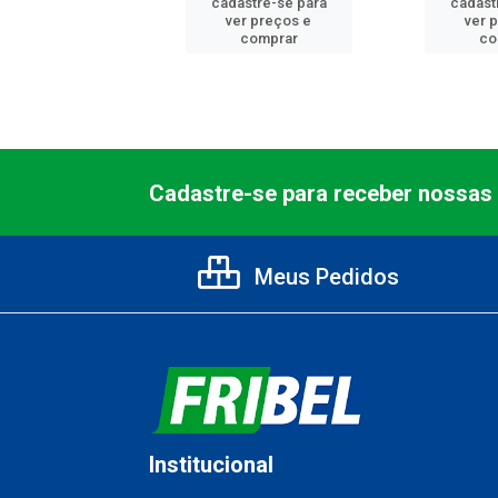
astre-se para
cadastre-se para
cadast
er preços e
ver preços e
ver 
comprar
comprar
co
Cadastre-se para receber nossas 
Meus Pedidos
Institucional