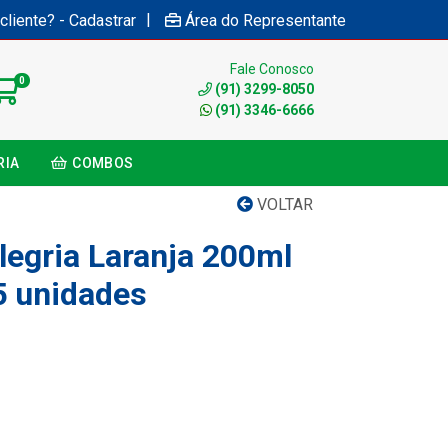
|
cliente? - Cadastrar
Área do Representante
Fale Conosco
0
(91) 3299-8050
(91) 3346-6666
RIA
COMBOS
VOLTAR
legria Laranja 200ml
5 unidades