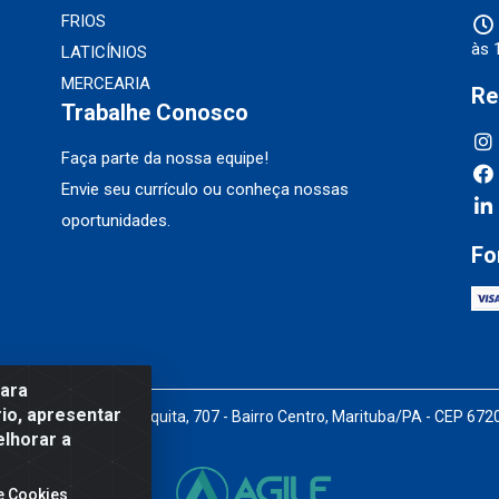
FRIOS
às 
LATICÍNIOS
MERCEARIA
Re
Trabalhe Conosco
Faça parte da nossa equipe!
Envie seu currículo ou conheça nossas
oportunidades.
Fo
para
io, apresentar
Pedro Marques de Mesquita, 707 - Bairro Centro, Marituba/PA - CEP 67
elhorar a
e Cookies