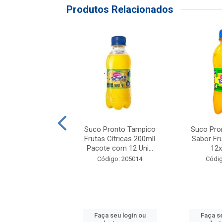
Produtos Relacionados
onto Tampico Uva
Suco Pronto Tampico
Suco Pro
6x1,5L
Frutas Cítricas 200mll
Sabor Fru
Pacote com 12 Uni...
12
ódigo: 4689
Código: 205014
Códig
 seu login ou
Faça seu login ou
Faça se