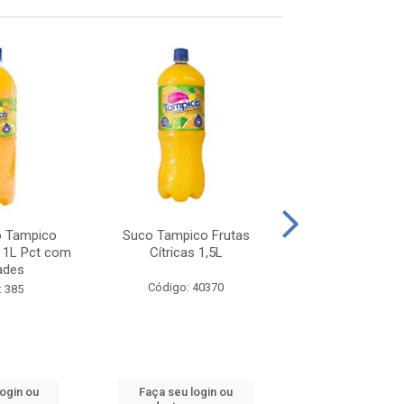
o Tampico
Suco Tampico Frutas
Suco Pronto Tam
s 1L Pct com
Cítricas 1,5L
6x1,5L
ades
Código: 40370
Código: 46
: 385
login ou
Faça seu login ou
Faça seu log