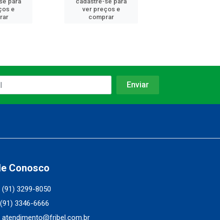
se para
cadastre-se para
cadastre-se 
ços e
ver preços e
ver preços
rar
comprar
comprar
le Conosco
(91) 3299-8050
(91) 3346-6666
atendimento@fribel.com.br