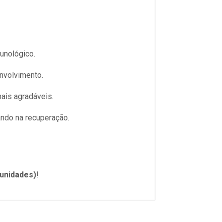
unológico.
envolvimento.
ais agradáveis.
iando na recuperação.
 unidades)
!