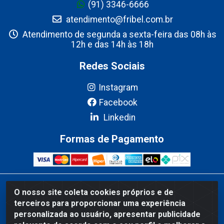
(91) 3346-6666
atendimento@fribel.com.br
Atendimento de segunda a sexta-feira das 08h às
12h e das 14h às 18h
Redes Sociais
Instagram
Facebook
Linkedin
Formas de Pagamento
Fribel Comercio de Alimentos LTDA - Travessa Pedro Marques de
O nosso site coleta cookies próprios e de
Mesquita, 707 - Bairro Centro, Marituba/PA - CEP 67200-000 -
terceiros para proporcionar uma experiência
CNPJ 06.035.543/0001-20
personalizada ao usuário, apresentar publicidade