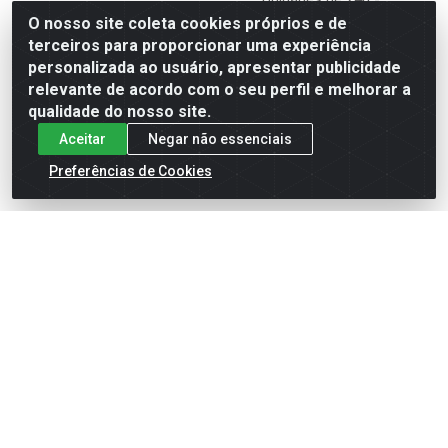
Código: 2253
Código: 27590
O nosso site coleta cookies próprios e de
terceiros para proporcionar uma experiência
personalizada ao usuário, apresentar publicidade
relevante de acordo com o seu perfil e melhorar a
Faça seu login ou
Faça seu login ou
qualidade do nosso site.
cadastre-se para
cadastre-se para
ver preços e
ver preços e
Aceitar
Negar não essenciais
comprar
comprar
Preferências de Cookies