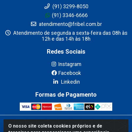
(91) 3299-8050
(91) 3346-6666
atendimento@fribel.com.br
Atendimento de segunda a sexta-feira das 08h às
12h e das 14h às 18h
Redes Sociais
Instagram
Facebook
Linkedin
Formas de Pagamento
Fribel Comercio de Alimentos LTDA - Travessa Pedro Marques de
O nosso site coleta cookies próprios e de
Mesquita, 707 - Bairro Centro, Marituba/PA - CEP 67200-000 -