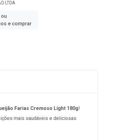
AO LTDA
 ou
ços e comprar
eijão Farias Cremoso Light 180g
!
eições mais saudáveis e deliciosas.