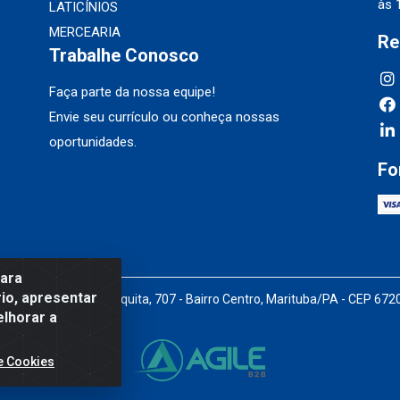
às 
LATICÍNIOS
MERCEARIA
Re
Trabalhe Conosco
Faça parte da nossa equipe!
Envie seu currículo ou conheça nossas
oportunidades.
Fo
para
io, apresentar
Pedro Marques de Mesquita, 707 - Bairro Centro, Marituba/PA - CEP 67
elhorar a
e Cookies