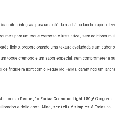
 biscoitos integrais para um café da manhã ou lanche rápido, le
legumes para um toque cremoso e irresistível, sem adicionar muit
atês lights, proporcionando uma textura aveludada e um sabor s
 um toque cremoso e um sabor especial, sem comprometer a sua
 de frigideira light com o Requeijão Farias, garantindo um lanch
sabor com o
Requeijão Farias Cremoso Light 180g
! O ingredie
ibrados e deliciosos. Afinal,
ser feliz é simples
: é Farias na