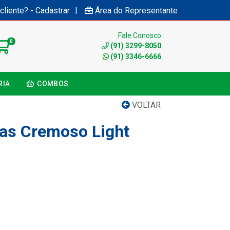
|
cliente? - Cadastrar
Área do Representante
Fale Conosco
0
(91) 3299-8050
(91) 3346-6666
RIA
COMBOS
VOLTAR
ias Cremoso Light