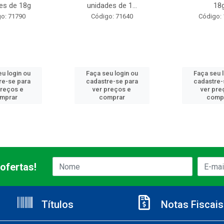
es de 18g
unidades de 1...
18
o: 71790
Código: 71640
Código:
u login ou
Faça seu login ou
Faça seu 
re-se para
cadastre-se para
cadastre-
preços e
ver preços e
ver pre
mprar
comprar
comp
ofertas!
Títulos
Notas Fiscais