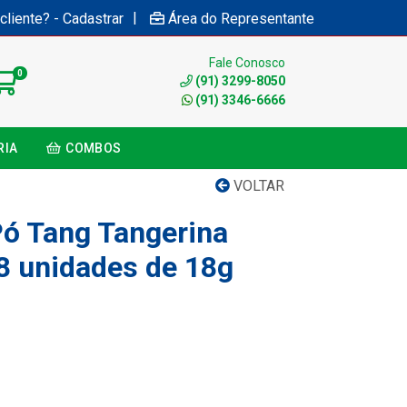
|
cliente? - Cadastrar
Área do Representante
Fale Conosco
0
(91) 3299-8050
(91) 3346-6666
RIA
COMBOS
VOLTAR
ó Tang Tangerina
8 unidades de 18g