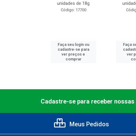
dades de 18g
unidades de 18g
unidad
digo: 17300
Código: 17700
Códig
 seu login ou
Faça seu login ou
Faça se
astre-se para
cadastre-se para
cadast
er preços e
ver preços e
ver 
comprar
comprar
co
Cadastre-se para receber nossas 
Meus Pedidos