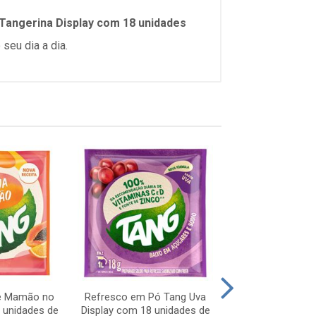
Tangerina Display com 18 unidades
seu dia a dia.
 e Mamão no
Refresco em Pó Tang Uva
Refresco em P
 unidades de
Display com 18 unidades de
Abacaxi Displa