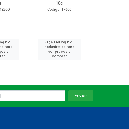
g
18g
unidades de
 18200
Código: 17600
Código: 17
login ou
Faça seu login ou
Faça seu log
se para
cadastre-se para
cadastre-se 
ços e
ver preços e
ver preços
rar
comprar
comprar