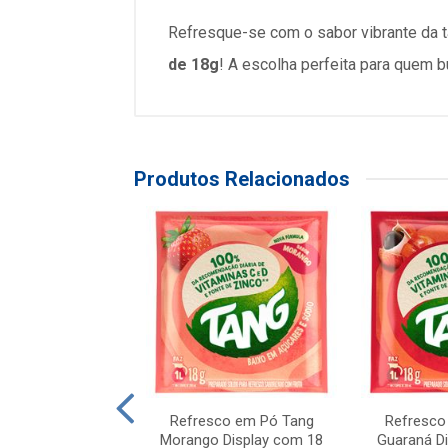
Refresque-se com o sabor vibrante da t
de 18g
! A escolha perfeita para quem b
Produtos Relacionados
co em Pó Tang
Refresco em Pó Tang
Refresco
 Display com 18
Morango Display com 18
Guaraná D