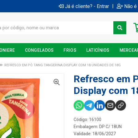
|
Já é cliente? - Entrar
Não é 
ONIERE
CONGELADOS
FRIOS
LATICÍNIOS
MERCEA
REFRESCO EM PÓ TANG TANGERINA DISPLAY COM 18 UNIDADES DE 18G
Refresco em P
Display com 1
Código: 16100
Embalagem: DP C/ 18UN
Validade: 18/06/2027