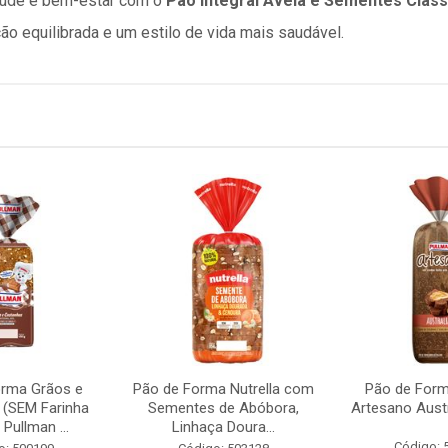
aúde e bem-estar com o
Pão Integral Aveia e Sementes Cláss
o equilibrada e um estilo de vida mais saudável.
orma Grãos e
Pão de Forma Nutrella com
Pão de Form
 (SEM Farinha
Sementes de Abóbora,
Artesano Aust
Pullman ...
Linhaça Doura...
Código: 