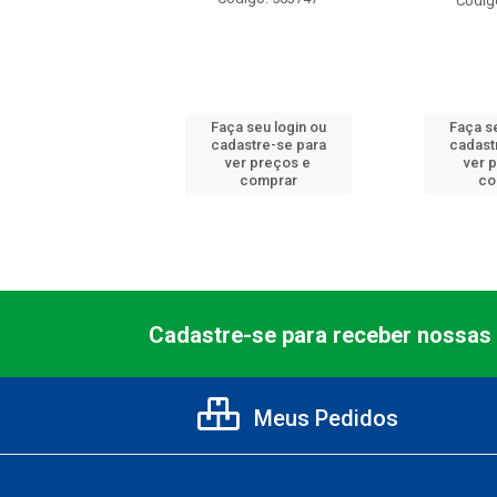
digo: 503128
Códig
 seu login ou
Faça seu login ou
Faça se
astre-se para
cadastre-se para
cadast
er preços e
ver preços e
ver 
comprar
comprar
co
Cadastre-se para receber nossas 
Meus Pedidos