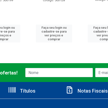
o: 500199
Código: 503128
u login ou
Faça seu login ou
Faça seu 
re-se para
cadastre-se para
cadastre-
preços e
ver preços e
ver pre
mprar
comprar
comp
ofertas!
Títulos
Notas Fiscais