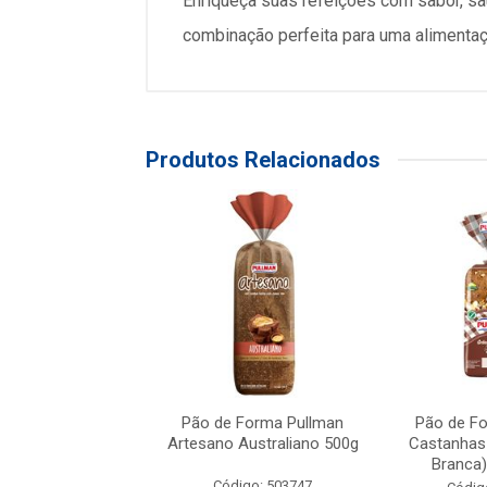
Enriqueça suas refeições com sabor, s
combinação perfeita para uma alimentaçã
Produtos Relacionados
orma Nutrella com
Pão de Forma Pullman
Pão de F
es de Abóbora,
Artesano Australiano 500g
Castanhas
haça Doura...
Branca) 
Código: 503747