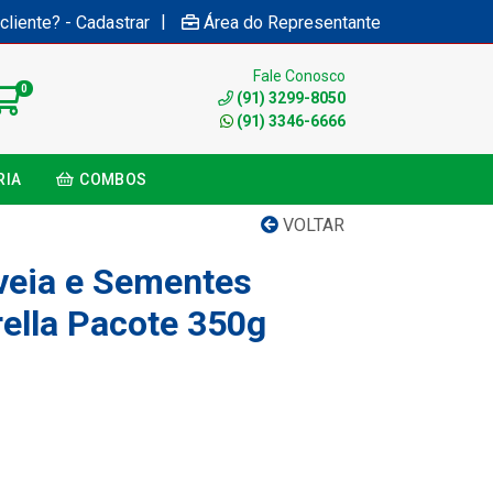
|
cliente? - Cadastrar
Área do Representante
Fale Conosco
0
(91) 3299-8050
(91) 3346-6666
RIA
COMBOS
VOLTAR
Aveia e Sementes
rella Pacote 350g