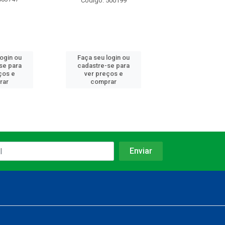
Código: 500199
Código: 503
login ou
Faça seu login ou
Faça seu log
se para
cadastre-se para
cadastre-se 
ços e
ver preços e
ver preços
rar
comprar
comprar