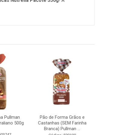
icas Nutrella Pacote 350g
! A
a Pullman
Pão de Forma Grãos e
Pão de Forma Nut
raliano 500g
Castanhas (SEM Farinha
Sementes de A
Branca) Pullman ...
Linhaça Dour
503747