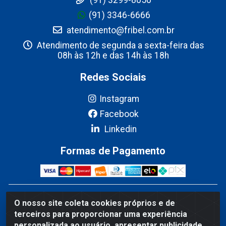
(91) 3346-6666
atendimento@fribel.com.br
Atendimento de segunda a sexta-feira das
08h às 12h e das 14h às 18h
Redes Sociais
Instagram
Facebook
Linkedin
Formas de Pagamento
Fribel Comercio de Alimentos LTDA - Travessa Pedro
O nosso site coleta cookies próprios e de
Marques de Mesquita, 707 - Bairro Centro, Marituba/PA -
terceiros para proporcionar uma experiência
CEP 67200-000 - CNPJ 06.035.543/0001-20
personalizada ao usuário, apresentar publicidade