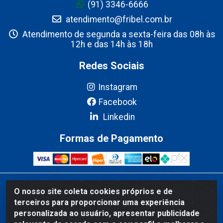
(91) 3346-6666
atendimento@fribel.com.br
Atendimento de segunda a sexta-feira das 08h às
12h e das 14h às 18h
Redes Sociais
Instagram
Facebook
Linkedin
Formas de Pagamento
Fribel Comercio de Alimentos LTDA - Travessa Pedro Marques de
O nosso site coleta cookies próprios e de
Mesquita, 707 - Bairro Centro, Marituba/PA - CEP 67200-000 -
terceiros para proporcionar uma experiência
CNPJ 06.035.543/0001-20
personalizada ao usuário, apresentar publicidade