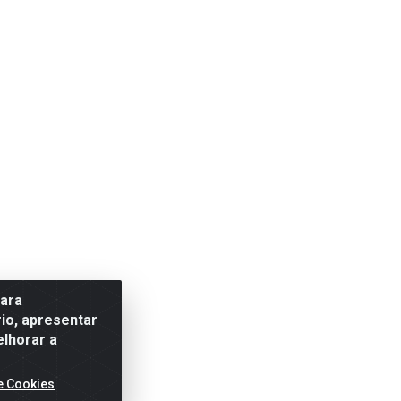
para
io, apresentar
elhorar a
e Cookies