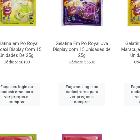
latina em Pó Royal
Gelatina Em Pó Royal Uva
Gelati
caxi Display Com 15
Display com 15 Unidades de
Maracujá
Unidades De 25g
25g
Unid
Código: 68100
Código: 55600
Có
Faça seu login ou
Faça seu login ou
Faça
cadastre-se para
cadastre-se para
cada
ver preços e
ver preços e
ve
comprar
comprar