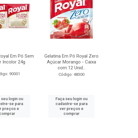
 Royal Em Pó Sem
Gelatina Em Pó Royal Zero
 Incolor 24g
Açúcar Morango - Caixa
com 12 Unid...
digo: 90001
Código: 48300
 seu login ou
Faça seu login ou
stre-se para
cadastre-se para
r preços e
ver preços e
comprar
comprar