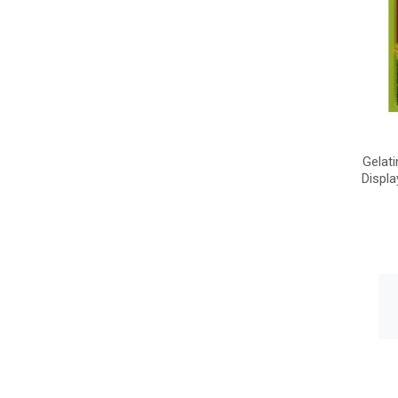
Gelat
Displ