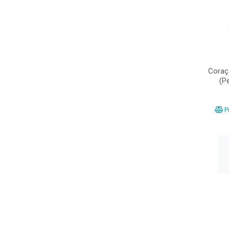
Coraç
(P
Pr