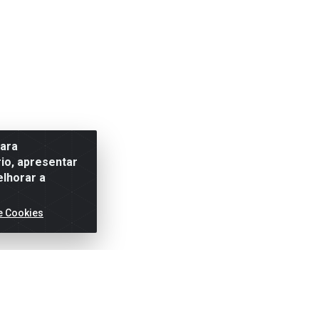
para
io, apresentar
elhorar a
e Cookies