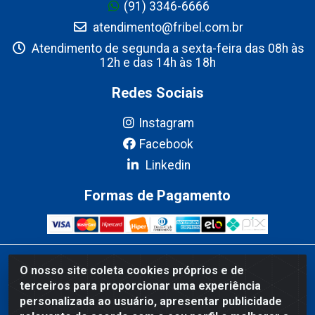
(91) 3346-6666
atendimento@fribel.com.br
Atendimento de segunda a sexta-feira das 08h às
12h e das 14h às 18h
Redes Sociais
Instagram
Facebook
Linkedin
Formas de Pagamento
Fribel Comercio de Alimentos LTDA - Travessa Pedro Marques de
O nosso site coleta cookies próprios e de
Mesquita, 707 - Bairro Centro, Marituba/PA - CEP 67200-000 -
terceiros para proporcionar uma experiência
CNPJ 06.035.543/0001-20
personalizada ao usuário, apresentar publicidade