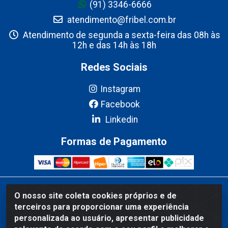
(91) 3346-6666
atendimento@fribel.com.br
Atendimento de segunda a sexta-feira das 08h às
12h e das 14h às 18h
Redes Sociais
Instagram
Facebook
Linkedin
Formas de Pagamento
Fribel Comercio de Alimentos LTDA - Travessa Pedro Marques de
O nosso site coleta cookies próprios e de
Mesquita, 707 - Bairro Centro, Marituba/PA - CEP 67200-000 -
terceiros para proporcionar uma experiência
CNPJ 06.035.543/0001-20
personalizada ao usuário, apresentar publicidade