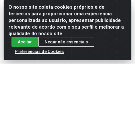
Código: 7789
Código: 1635
O nosso site coleta cookies próprios e de
terceiros para proporcionar uma experiência
personalizada ao usuário, apresentar publicidade
relevante de acordo com o seu perfil e melhorar a
Faça seu login ou
Faça seu login ou
qualidade do nosso site.
cadastre-se para
cadastre-se para
ver preços e
ver preços e
Aceitar
Negar não essenciais
comprar
comprar
Preferências de Cookies