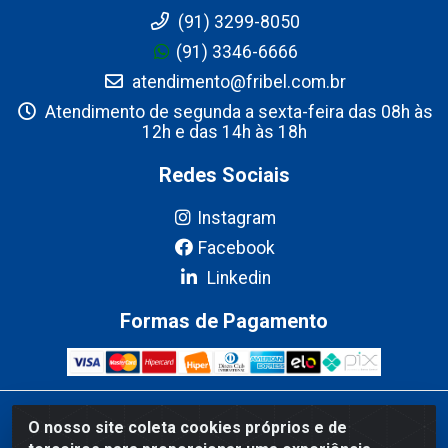
(91) 3299-8050
(91) 3346-6666
atendimento@fribel.com.br
Atendimento de segunda a sexta-feira das 08h às
12h e das 14h às 18h
Redes Sociais
Instagram
Facebook
Linkedin
Formas de Pagamento
Fribel Comercio de Alimentos LTDA - Travessa Pedro Marques de
O nosso site coleta cookies próprios e de
Mesquita, 707 - Bairro Centro, Marituba/PA - CEP 67200-000 -