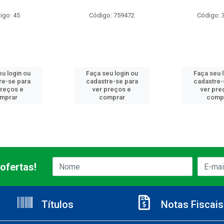
igo: 45
Código: 759472
Código: 
u login ou
Faça seu login ou
Faça seu 
re-se para
cadastre-se para
cadastre-
preços e
ver preços e
ver pre
mprar
comprar
comp
ofertas!
Títulos
Notas Fiscais