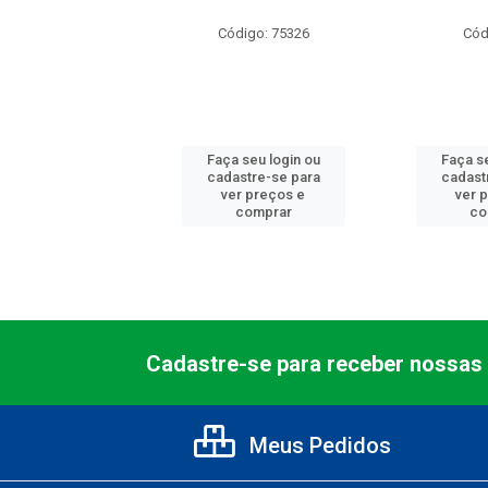
digo: 485803
Código: 75326
Cód
 seu login ou
Faça seu login ou
Faça se
astre-se para
cadastre-se para
cadast
er preços e
ver preços e
ver 
comprar
comprar
co
Cadastre-se para receber nossas 
Meus Pedidos