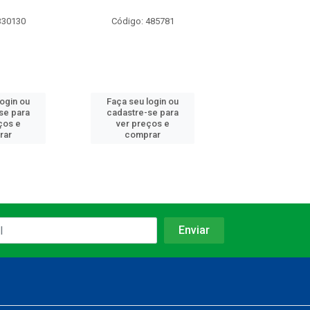
330130
Código: 485781
Código: 485
login ou
Faça seu login ou
Faça seu log
se para
cadastre-se para
cadastre-se 
ços e
ver preços e
ver preços
rar
comprar
comprar