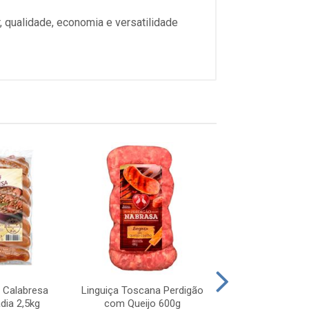
, qualidade, economia e versatilidade
o Calabresa
Linguiça Toscana Perdigão
Linguiça Toscana
dia 2,5kg
com Queijo 600g
Pimenta Biquin