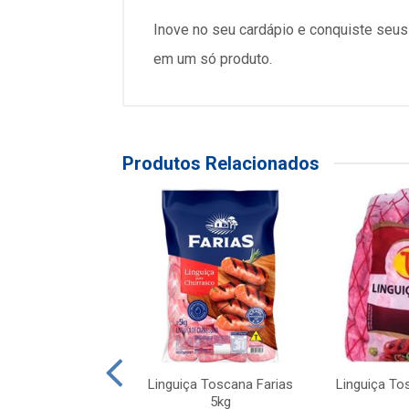
Inove no seu cardápio e conquiste seus
em um só produto.
Produtos Relacionados
 Toscana Perdigão
Linguiça Toscana Farias
Linguiça To
a Biquinho 600g
5kg