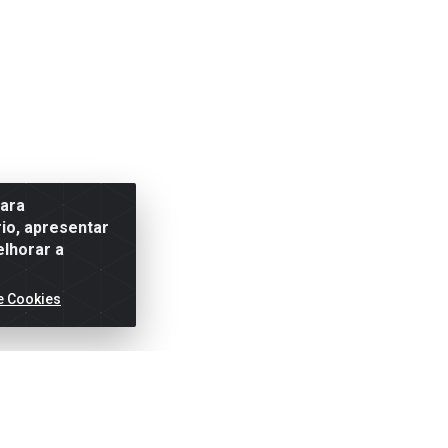
para
io, apresentar
elhorar a
e Cookies