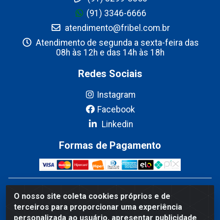
(91) 3346-6666
atendimento@fribel.com.br
Atendimento de segunda a sexta-feira das
08h às 12h e das 14h às 18h
Redes Sociais
Instagram
Facebook
Linkedin
Formas de Pagamento
Fribel Comercio de Alimentos LTDA - Travessa Pedro
O nosso site coleta cookies próprios e de
Marques de Mesquita, 707 - Bairro Centro, Marituba/PA -
terceiros para proporcionar uma experiência
CEP 67200-000 - CNPJ 06.035.543/0001-20
personalizada ao usuário, apresentar publicidade