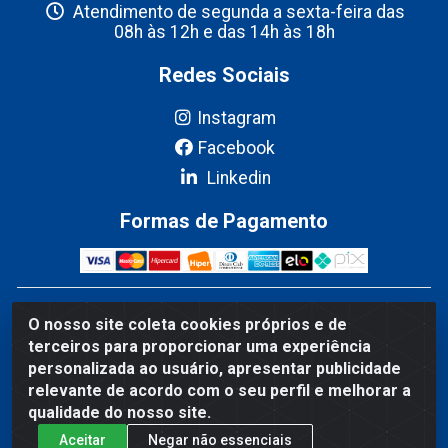
Atendimento de segunda a sexta-feira das
08h às 12h e das 14h às 18h
Redes Sociais
Instagram
Facebook
Linkedin
Formas de Pagamento
Fribel Comercio de Alimentos LTDA - Travessa Pedro
O nosso site coleta cookies próprios e de
Marques de Mesquita, 707 - Bairro Centro, Marituba/PA -
terceiros para proporcionar uma experiência
CEP 67200-000 - CNPJ 06.035.543/0001-20
personalizada ao usuário, apresentar publicidade
relevante de acordo com o seu perfil e melhorar a
qualidade do nosso site.
Aceitar
Negar não essenciais