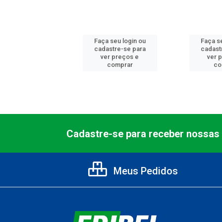
 seu login ou
Faça seu login ou
Faça se
astre-se para
cadastre-se para
cadast
er preços e
ver preços e
ver 
comprar
comprar
co
Cadastre-se para receber nossas 
Meus Pedidos