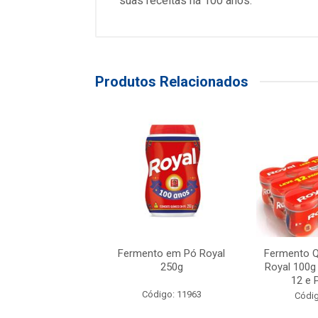
suas receitas há 100 anos.
Produtos Relacionados
o Químico em Pó
Fermento em Pó Royal
Fermento 
0g - Pacote Leve
250g
Royal 100g
e Pague 1...
12 e P
Código: 11963
digo: 10119
Códig