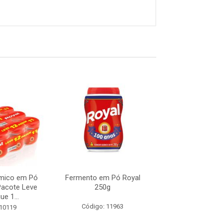
mico em Pó
Fermento em Pó Royal
Fermento Quími
Pacote Leve
250g
Royal 100g - Pa
ue 1...
12 e Pague 
Código: 11963
 10119
Código: 10