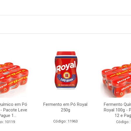
Químico em Pó
Fermento em Pó Royal
Fermento Quí
 - Pacote Leve
250g
Royal 100g - 
ague 1...
12 e Pag
Código: 11963
o: 10119
Código: