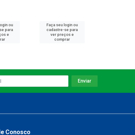
login ou
Faça seu login ou
Faça seu log
se para
cadastre-se para
cadastre-se 
ços e
ver preços e
ver preços
rar
comprar
comprar
le Conosco