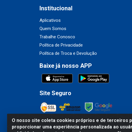
Institucional
Aplicativos
Quem Somos
Trabalhe Conosco
Política de Privacidade
Política de Troca e Devolução
Baixe já nosso APP
Site Seguro
O nosso site coleta cookies próprios e de terceiros 
proporcionar uma experiência personalizada ao usuár
Fribel Comercio de Alimentos LTDA - Travessa 