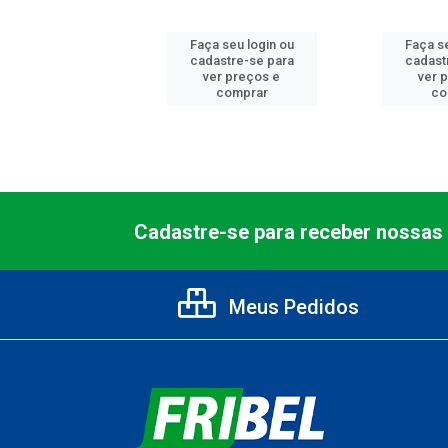
 seu login ou
Faça seu login ou
Faça se
astre-se para
cadastre-se para
cadast
er preços e
ver preços e
ver 
comprar
comprar
co
Cadastre-se para receber nossas 
Meus Pedidos