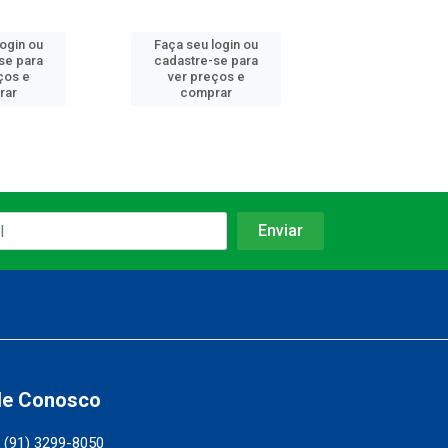
login ou
Faça seu login ou
Faça seu log
se para
cadastre-se para
cadastre-se 
ços e
ver preços e
ver preços
rar
comprar
comprar
le Conosco
(91) 3299-8050