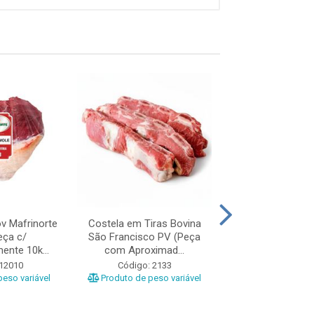
v Mafrinorte
Costela em Tiras Bovina
Patinho Bovina 
eça c/
São Francisco PV (Peça
Mafrinorte (PV) 
nte 10k...
com Aproximad...
Aproximad
 12010
Código: 2133
Código: 12
eso variável
Produto de peso variável
Produto de peso