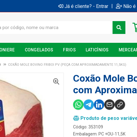
|
Já é cliente? - Entrar
Não é 
ONIERE
CONGELADOS
FRIOS
LATICÍNIOS
MERCEA
O
COXÃO MOLE BOVINO FRIBOI PV (PEÇA COM APROXIMADAMENTE 11,5KG)
Coxão Mole Bo
com Aproxima
Produto de peso variáve
Código: 353109
Embalagem: PC +OU-11,5K