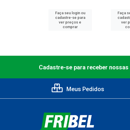
 seu login ou
Faça seu login ou
Faça se
astre-se para
cadastre-se para
cadast
er preços e
ver preços e
ver 
comprar
comprar
co
Cadastre-se para receber nossas 
Meus Pedidos