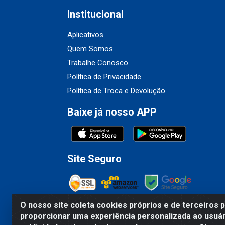
Institucional
Aplicativos
Quem Somos
Trabalhe Conosco
Política de Privacidade
Política de Troca e Devolução
Baixe já nosso APP
Site Seguro
O nosso site coleta cookies próprios e de terceiros 
proporcionar uma experiência personalizada ao usuár
Fribel Comercio de Alimentos LTDA - Travessa 