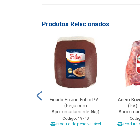
Produtos Relacionados
nha Bovina São
Fígado Bovino Friboi PV -
Acém Bovi
co PV (Peça com
(Peça com
(PV) 
imadamente ...
Aproximadamente 5kg)
Aproxima
digo: 20783
Código: 19748
Códig
o de peso variável
Produto de peso variável
Produto d