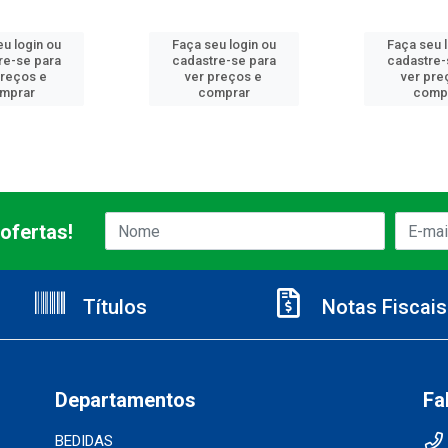
u login ou
Faça seu login ou
Faça seu 
re-se para
cadastre-se para
cadastre-
preços e
ver preços e
ver pre
mprar
comprar
comp
ofertas!
Títulos
Notas Fiscais
Departamentos
Fa
BEDIDAS