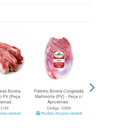
iras Bovina
Patinho Bovina Congelada
Fraldinha Bov
o PV (Peça
Mafrinorte (PV) - Peça c/
Francisco PV (
imad...
Aproximad...
Aproximadamen
 2133
Código: 12020
Código: 20
eso variável
Produto de peso variável
Produto de peso