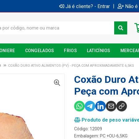
|
Já é cliente? - Entrar
Não é 
ONIERE
CONGELADOS
FRIOS
LATICÍNIOS
MERCEA
O
COXÃO DURO ATIVO ALIMENTOS (PV) - PEÇA COM APROXIMADAMENTE 6,5KG
Coxão Duro At
Peça com Apr
Produto de peso variáve
Código: 12009
Embalagem: PC +OU-6,5KG