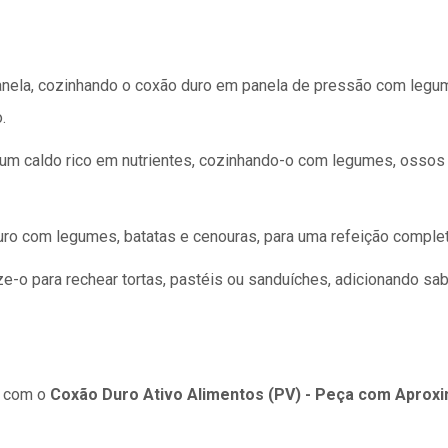
anela, cozinhando o coxão duro em panela de pressão com legu
.
r um caldo rico em nutrientes, cozinhando-o com legumes, ossos 
o com legumes, batatas e cenouras, para uma refeição complet
ize-o para rechear tortas, pastéis ou sanduíches, adicionando sa
o com o
Coxão Duro Ativo Alimentos (PV) - Peça com Aprox