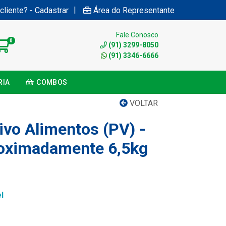
|
cliente? - Cadastrar
Área do Representante
Fale Conosco
0
(91) 3299-8050
(91) 3346-6666
RIA
COMBOS
VOLTAR
ivo Alimentos (PV) -
oximadamente 6,5kg
l