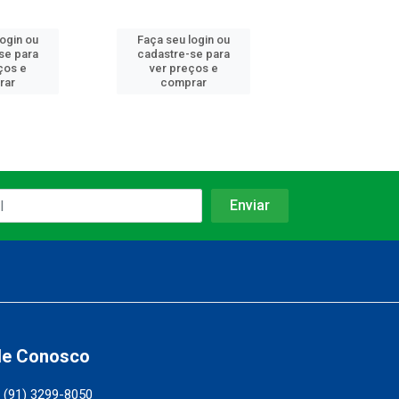
login ou
Faça seu login ou
Faça seu log
se para
cadastre-se para
cadastre-se 
ços e
ver preços e
ver preços
rar
comprar
comprar
le Conosco
(91) 3299-8050