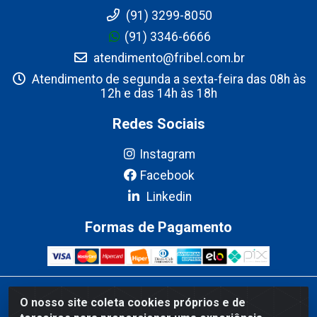
(91) 3299-8050
(91) 3346-6666
atendimento@fribel.com.br
Atendimento de segunda a sexta-feira das 08h às
12h e das 14h às 18h
Redes Sociais
Instagram
Facebook
Linkedin
Formas de Pagamento
Fribel Comercio de Alimentos LTDA - Travessa Pedro Marques de
O nosso site coleta cookies próprios e de
Mesquita, 707 - Bairro Centro, Marituba/PA - CEP 67200-000 -