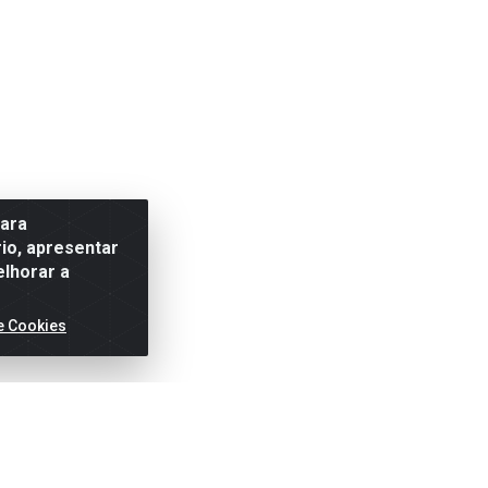
para
io, apresentar
elhorar a
e Cookies