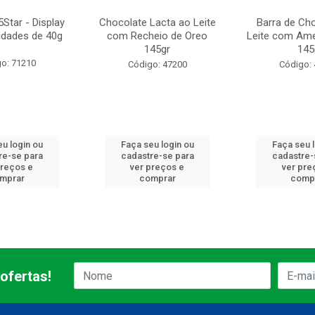
Star - Display
Chocolate Lacta ao Leite
Barra de Ch
idades de 40g
com Recheio de Oreo
Leite com Am
145gr
145
o: 71210
Código: 47200
Código:
u login ou
Faça seu login ou
Faça seu 
re-se para
cadastre-se para
cadastre-
preços e
ver preços e
ver pre
mprar
comprar
comp
ofertas!