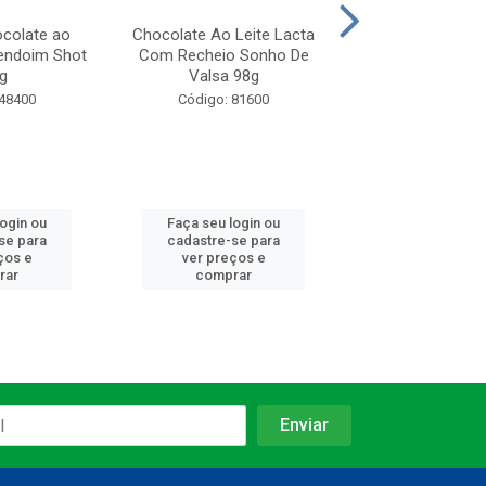
ocolate ao
Chocolate Ao Leite Lacta
Chocolate Lacta
endoim Shot
Com Recheio Sonho De
Amargo 60% Cac
g
Valsa 98g
Nuts 85
 48400
Código: 81600
Código: 23
login ou
Faça seu login ou
Faça seu log
se para
cadastre-se para
cadastre-se 
ços e
ver preços e
ver preços
rar
comprar
comprar