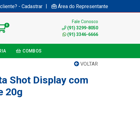
|
cliente? - Cadastrar
Área do Representante
Fale Conosco
0
(91) 3299-8050
(91) 3346-6666
RIA
COMBOS
VOLTAR
ta Shot Display com
e 20g