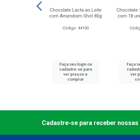
te Lacta Intense
Chocolate Lacta ao Leite
Chocolate 5
0% Cacau Mix de
com Amendoim Shot 80g
com 18 un
Nuts 85g
Código: 44100
Códig
digo: 23300
 seu login ou
Faça seu login ou
Faça se
astre-se para
cadastre-se para
cadast
er preços e
ver preços e
ver 
comprar
comprar
co
Cadastre-se para receber nossas 