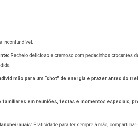
 inconfundível.
nte:
Recheio delicioso e cremoso com pedacinhos crocantes de
dida.
ndivid mão para um “shot” de energia e prazer antes do tre
 familiares em reuniões, festas e momentos especiais, p
lancheirauais:
Praticidade para ter sempre à mão, compartilha