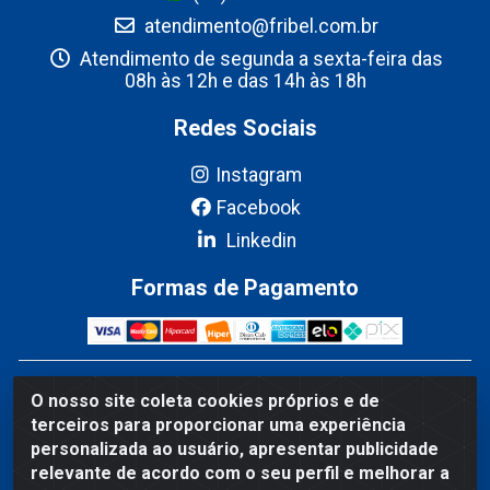
atendimento@fribel.com.br
Atendimento de segunda a sexta-feira das
08h às 12h e das 14h às 18h
Redes Sociais
Instagram
Facebook
Linkedin
Formas de Pagamento
Fribel Comercio de Alimentos LTDA - Travessa Pedro
O nosso site coleta cookies próprios e de
Marques de Mesquita, 707 - Bairro Centro, Marituba/PA -
terceiros para proporcionar uma experiência
CEP 67200-000 - CNPJ 06.035.543/0001-20
personalizada ao usuário, apresentar publicidade
relevante de acordo com o seu perfil e melhorar a