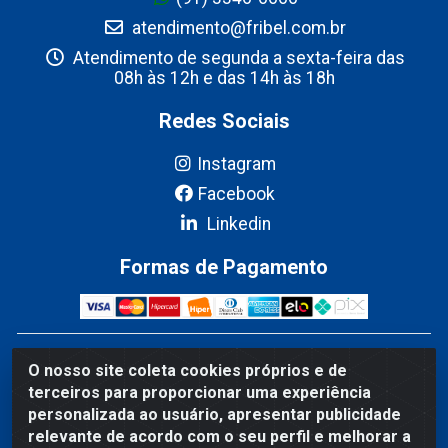
atendimento@fribel.com.br
Atendimento de segunda a sexta-feira das
08h às 12h e das 14h às 18h
Redes Sociais
Instagram
Facebook
Linkedin
Formas de Pagamento
Fribel Comercio de Alimentos LTDA - Travessa Pedro
O nosso site coleta cookies próprios e de
Marques de Mesquita, 707 - Bairro Centro, Marituba/PA -
terceiros para proporcionar uma experiência
CEP 67200-000 - CNPJ 06.035.543/0001-20
personalizada ao usuário, apresentar publicidade
relevante de acordo com o seu perfil e melhorar a