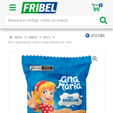
0
VOLTAR
INÍCIO
SNACK
BOLO
BOLO ANA MARIA TRADICIONAL BAUNILHA 70GR