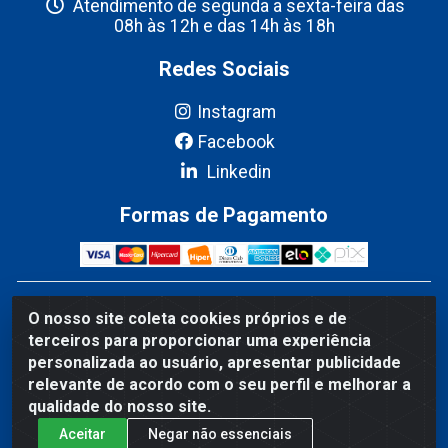
Atendimento de segunda a sexta-feira das
08h às 12h e das 14h às 18h
Redes Sociais
Instagram
Facebook
Linkedin
Formas de Pagamento
Fribel Comercio de Alimentos LTDA - Travessa Pedro
O nosso site coleta cookies próprios e de
Marques de Mesquita, 707 - Bairro Centro, Marituba/PA -
terceiros para proporcionar uma experiência
CEP 67200-000 - CNPJ 06.035.543/0001-20
personalizada ao usuário, apresentar publicidade
relevante de acordo com o seu perfil e melhorar a
qualidade do nosso site.
Aceitar
Negar não essenciais