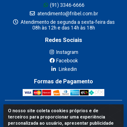
(91) 3346-6666
atendimento@fribel.com.br
Atendimento de segunda a sexta-feira das
08h às 12h e das 14h às 18h
Redes Sociais
Instagram
Facebook
Linkedin
Formas de Pagamento
Fribel Comercio de Alimentos LTDA - Travessa Pedro
O nosso site coleta cookies próprios e de
Marques de Mesquita, 707 - Bairro Centro, Marituba/PA -
terceiros para proporcionar uma experiência
CEP 67200-000 - CNPJ 06.035.543/0001-20
personalizada ao usuário, apresentar publicidade