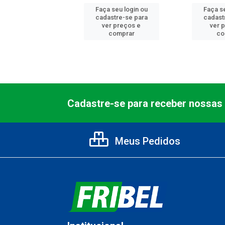
 seu login ou
Faça seu login ou
Faça se
astre-se para
cadastre-se para
cadast
er preços e
ver preços e
ver 
comprar
comprar
co
Cadastre-se para receber nossas 
Meus Pedidos