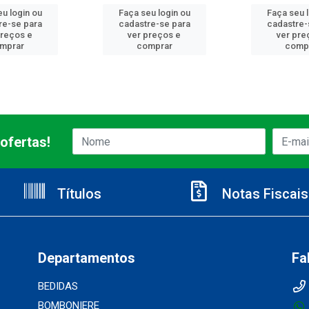
u login ou
Faça seu login ou
Faça seu 
re-se para
cadastre-se para
cadastre-
preços e
ver preços e
ver pre
mprar
comprar
comp
ofertas!
Títulos
Notas Fiscais
Departamentos
Fa
BEDIDAS
BOMBONIERE