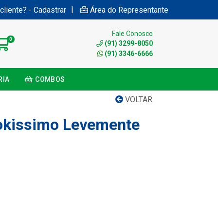
|
cliente? - Cadastrar
Área do Representante
Fale Conosco
0
(91) 3299-8050
(91) 3346-6666
RIA
COMBOS
VOLTAR
kissimo Levemente