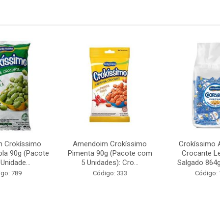
 Crokíssimo
Amendoim Crokíssimo
Crokíssimo
ola 90g (Pacote
Pimenta 90g (Pacote com
Crocante L
Unidade...
5 Unidades): Cro...
Salgado 864g 
go: 789
Código: 333
Código: