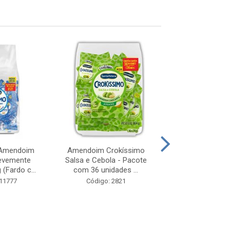
 Amendoim
Amendoim Crokíssimo
Amendoim Grel
evemente
Salsa e Cebola - Pacote
Torrado, Salga
(Fardo c...
com 36 unidades ...
Pele 60g (Pac
 11777
Código: 2821
Código: 3