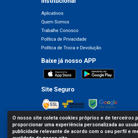
Institucional
Aplicativos
Quem Somos
Trabalhe Conosco
Política de Privacidade
Política de Troca e Devolução
Baixe já nosso APP
Site Seguro
O nosso site coleta cookies próprios e de terceiros 
proporcionar uma experiência personalizada ao usuár
Fribel Comercio de Alimentos LTDA - Travessa 
publicidade relevante de acordo com o seu perfil e m