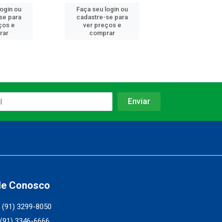
login ou
Faça seu login ou
Faça seu log
se para
cadastre-se para
cadastre-se 
ços e
ver preços e
ver preços
rar
comprar
comprar
le Conosco
(91) 3299-8050
(91) 3346-6666