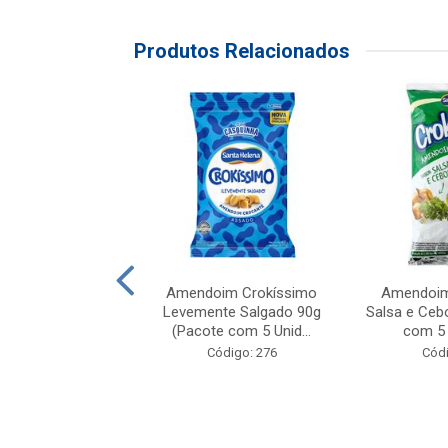
Produtos Relacionados
im Grelhaditos
Amendoim Crokíssimo
Amendoim
, Salgado e Sem
Levemente Salgado 90g
Salsa e Ceb
60g (Pacote...
(Pacote com 5 Unid...
com 5 
ódigo: 305
Código: 276
Códi