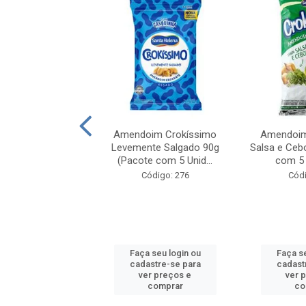
im Grelhaditos
Amendoim Crokíssimo
Amendoim
, Salgado e Sem
Levemente Salgado 90g
Salsa e Ceb
60g (Pacote...
(Pacote com 5 Unid...
com 5 
ódigo: 305
Código: 276
Códi
 seu login ou
Faça seu login ou
Faça se
astre-se para
cadastre-se para
cadast
er preços e
ver preços e
ver 
comprar
comprar
co