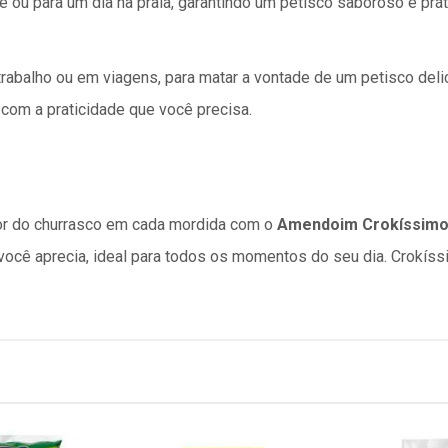
 ou para um dia na praia, garantindo um petisco saboroso e prá
rabalho ou em viagens, para matar a vontade de um petisco deli
 com a praticidade que você precisa.
bor do churrasco em cada mordida com o
Amendoim Crokíssimo
ocê aprecia, ideal para todos os momentos do seu dia. Crokíss