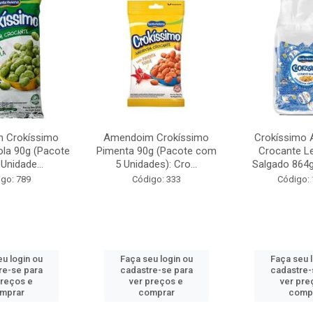
 Crokíssimo
Amendoim Crokíssimo
Crokíssimo
ola 90g (Pacote
Pimenta 90g (Pacote com
Crocante L
Unidade...
5 Unidades): Cro...
Salgado 864g 
go: 789
Código: 333
Código:
u login ou
Faça seu login ou
Faça seu 
re-se para
cadastre-se para
cadastre-
preços e
ver preços e
ver pre
mprar
comprar
comp