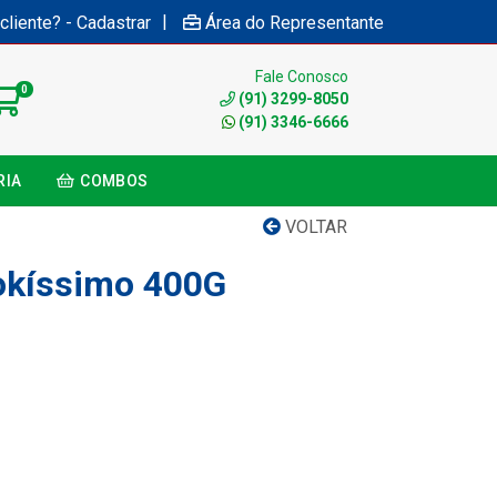
|
cliente? - Cadastrar
Área do Representante
Fale Conosco
0
(91) 3299-8050
(91) 3346-6666
RIA
COMBOS
VOLTAR
kíssimo 400G