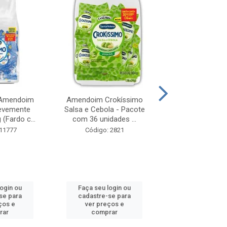
 Amendoim
Amendoim Crokíssimo
Amendoim Grel
evemente
Salsa e Cebola - Pacote
Torrado, Salga
(Fardo c...
com 36 unidades ...
Pele 60g (Pac
 11777
Código: 2821
Código: 3
login ou
Faça seu login ou
Faça seu log
se para
cadastre-se para
cadastre-se 
ços e
ver preços e
ver preços
rar
comprar
comprar