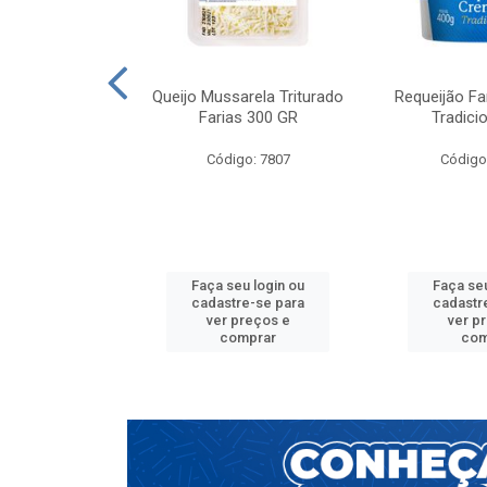
Farias Natural
Queijo Mussarela Triturado
Requeijão F
80g
Farias 300 GR
Tradici
go: 264
Código: 7807
Código
u login ou
Faça seu login ou
Faça seu
e-se para
cadastre-se para
cadastr
reços e
ver preços e
ver p
mprar
comprar
com