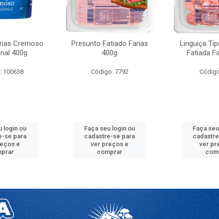
arias Cremoso
Presunto Fatiado Farias
Linguiça Ti
onal 400g
400g
Fatiada F
: 100638
Código: 7792
Código
 login ou
Faça seu login ou
Faça seu
e-se para
cadastre-se para
cadastre
reços e
ver preços e
ver pr
prar
comprar
com