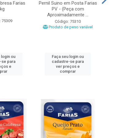
abresa Farias
Pernil Suino em Posta Farias
Linguiça Tosca
5kg
PV - (Peça com
Aproximadamente ...
: 75309
Código:
Código: 75310
Produto de peso variável
 login ou
Faça seu login ou
Faça seu 
-se para
cadastre-se para
cadastre
eços e
ver preços e
ver pr
prar
comprar
comp