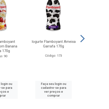
lamboyant
Iogurte Flamboyant Ameixa
Manteiga Tour
om Banana
Garrafa 170g
200g Com 6
a 170g
Código: 173
Código
o: 90
 login ou
Faça seu login ou
Faça seu 
-se para
cadastre-se para
cadastre
eços e
ver preços e
ver pr
prar
comprar
comp