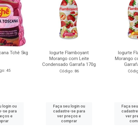
cana Tchê 5kg
Iogurte Flamboyant
Iogurte F
Morango com Leite
Morango c
Condensado Garrafa 170g
Garraf
go: 45
Código: 86
Códig
 login ou
Faça seu login ou
Faça seu
e-se para
cadastre-se para
cadastre
reços e
ver preços e
ver pr
prar
comprar
com