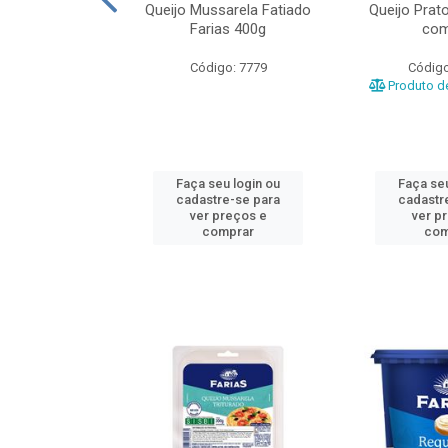
labresa Farias
Queijo Mussarela Fatiado
Queijo Prat
bor Intenso e
Farias 400g
com
ciona...
Código: 7779
Código
o: 99847
Produto de
u login ou
Faça seu login ou
Faça seu
e-se para
cadastre-se para
cadastr
reços e
ver preços e
ver p
mprar
comprar
com