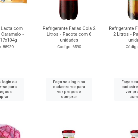
 Lacta com
Refrigerante Farias Cola 2
Refrigerante 
 Caramelo -
Litros - Pacote com 6
2 Litros - 
 17x104g
unidades
unid
: 88920
Código: 6590
Código
 login ou
Faça seu login ou
Faça seu
e-se para
cadastre-se para
cadastre
reços e
ver preços e
ver pr
prar
comprar
com