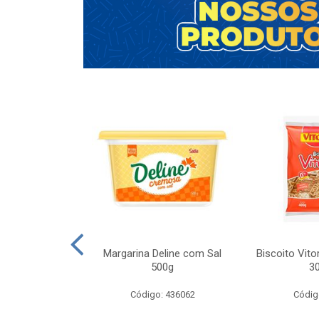
Original 100,8g
Margarina Deline com Sal
Biscoito Vito
500g
3
o: 75960
Código: 436062
Códig