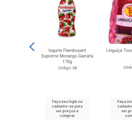
em Posta Farias
Iogurte Flamboyant
Linguiça Tos
Peça com
Supreme Morango Garrafa
damente ...
170g
Códi
o: 75310
Código: 38
e peso variável
u login ou
Faça seu login ou
Faça seu
e-se para
cadastre-se para
cadastr
reços e
ver preços e
ver p
mprar
comprar
com