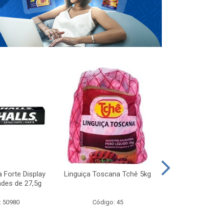
a Forte Display
Linguiça Toscana Tchê 5kg
Margarina De
des de 27,5g
25
: 50980
Código: 45
Código: