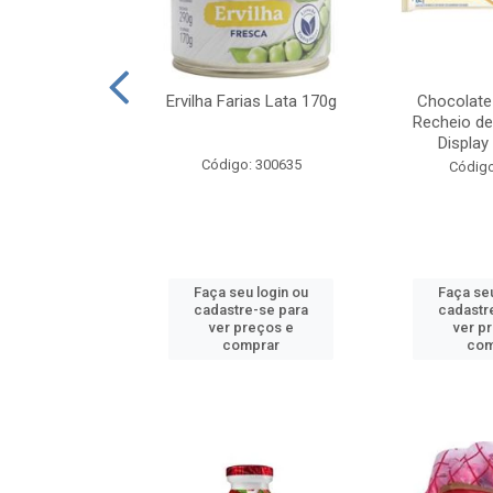
ea Flamboyant
Ervilha Farias Lata 170g
Chocolate
tas Vermelhas
Recheio de
25kg
Display
Código: 300635
o: 1145
Código
u login ou
Faça seu login ou
Faça seu
e-se para
cadastre-se para
cadastr
reços e
ver preços e
ver p
mprar
comprar
com