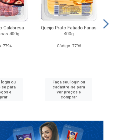
po Calabresa
Queijo Prato Fatiado Farias
Presunto Cozi
arias 400g
400g
Farias 
: 7794
Código: 7796
Código
 login ou
Faça seu login ou
Faça seu 
-se para
cadastre-se para
cadastre
eços e
ver preços e
ver pr
prar
comprar
comp