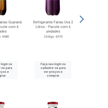
Farias Guaraná
Refrigerante Farias Uva 2
Refrigerante Fa
Pacote com 6
Litros - Pacote com 6
Litros - Pa
ades
unidades
unid
: 6580
Código: 6570
Código
 login ou
Faça seu login ou
Faça seu 
-se para
cadastre-se para
cadastre
eços e
ver preços e
ver pr
prar
comprar
comp