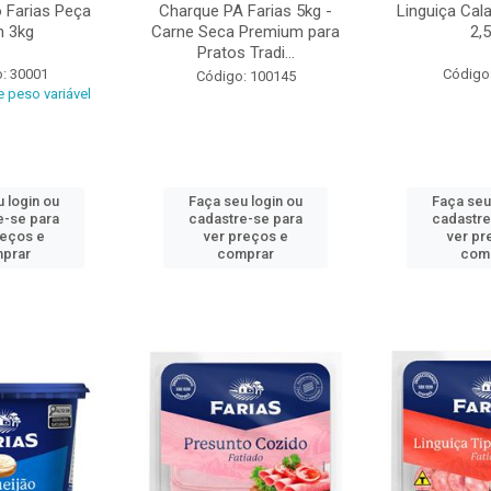
o Farias Peça
Charque PA Farias 5kg -
Linguiça Cal
 3kg
Carne Seca Premium para
2,
Pratos Tradi...
: 30001
Código
Código: 100145
 peso variável
 login ou
Faça seu login ou
Faça seu
e-se para
cadastre-se para
cadastre
reços e
ver preços e
ver pr
prar
comprar
com