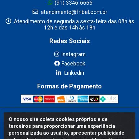
(91) 3346-6666
atendimento@fribel.com.br
Atendimento de segunda a sexta-feira das 08h às
12h e das 14h às 18h
Redes Sociais
Instagram
Facebook
Linkedin
Formas de Pagamento
Fribel Comercio de Alimentos LTDA - Travessa Pedro Marques de
O nosso site coleta cookies próprios e de
Mesquita, 707 - Bairro Centro, Marituba/PA - CEP 67200-000 -
terceiros para proporcionar uma experiência
CNPJ 06.035.543/0001-20
personalizada ao usuário, apresentar publicidade